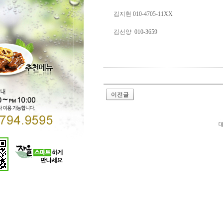
김지현 010-4705-11XX
김선양 010-3659
Direct lenders so easy
payday loans online
you