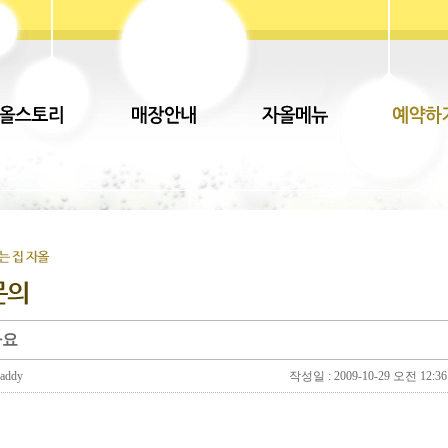
아요
addy
작성일 : 2009-10-29 오전 12:36
lenders so easy
payday loans online
your family.